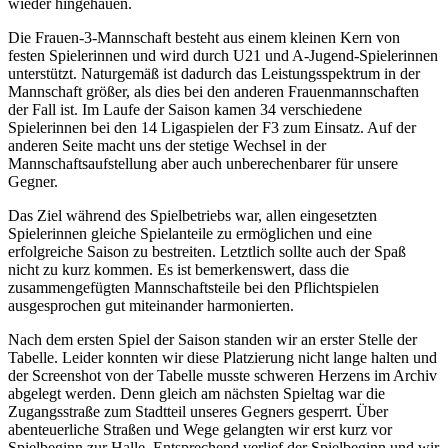
wieder hingehauen.
Die Frauen-3-Mannschaft besteht aus einem kleinen Kern von
festen Spielerinnen und wird durch U21 und A-Jugend-Spielerinnen
unterstützt. Naturgemäß ist dadurch das Leistungsspektrum in der
Mannschaft größer, als dies bei den anderen Frauenmannschaften
der Fall ist. Im Laufe der Saison kamen 34 verschiedene
Spielerinnen bei den 14 Ligaspielen der F3 zum Einsatz. Auf der
anderen Seite macht uns der stetige Wechsel in der
Mannschaftsaufstellung aber auch unberechenbarer für unsere
Gegner.
Das Ziel während des Spielbetriebs war, allen eingesetzten
Spielerinnen gleiche Spielanteile zu ermöglichen und eine
erfolgreiche Saison zu bestreiten. Letztlich sollte auch der Spaß
nicht zu kurz kommen. Es ist bemerkenswert, dass die
zusammengefügten Mannschaftsteile bei den Pflichtspielen
ausgesprochen gut miteinander harmonierten.
Nach dem ersten Spiel der Saison standen wir an erster Stelle der
Tabelle. Leider konnten wir diese Platzierung nicht lange halten und
der Screenshot von der Tabelle musste schweren Herzens im Archiv
abgelegt werden. Denn gleich am nächsten Spieltag war die
Zugangsstraße zum Stadtteil unseres Gegners gesperrt. Über
abenteuerliche Straßen und Wege gelangten wir erst kurz vor
Spielbeginn zur Halle. Entsprechend verlief der Spielbeginn und wir