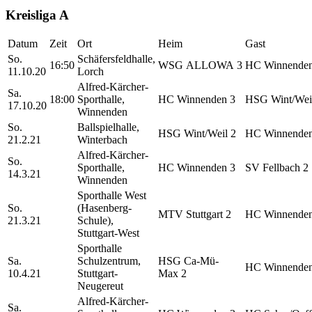
Kreisliga A
Datum
Zeit
Ort
Heim
Gast
So.
Schäfersfeldhalle,
16:50
WSG ALLOWA 3
HC Winnenden
11.10.20
Lorch
Alfred-Kärcher-
Sa.
18:00
Sporthalle,
HC Winnenden 3
HSG Wint/Wei
17.10.20
Winnenden
So.
Ballspielhalle,
HSG Wint/Weil 2
HC Winnenden
21.2.21
Winterbach
Alfred-Kärcher-
So.
Sporthalle,
HC Winnenden 3
SV Fellbach 2
14.3.21
Winnenden
Sporthalle West
So.
(Hasenberg-
MTV Stuttgart 2
HC Winnenden
21.3.21
Schule),
Stuttgart-West
Sporthalle
Sa.
Schulzentrum,
HSG Ca-Mü-
HC Winnenden
10.4.21
Stuttgart-
Max 2
Neugereut
Alfred-Kärcher-
Sa.