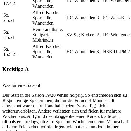
Sporthalle,
HC Winnenden 3
HC Schm/Oeff
17.4.21
Winnenden
Alfred-Kärcher-
So.
Sporthalle,
HC Winnenden 3
SG Welz-Kais
2.5.21
Winnenden
Rembrandthalle,
Sa.
Stuttgart-
SV Stg.Kickers 2
HC Winnenden
8.5.21
Möhringen
Alfred-Kärcher-
Sa.
Sporthalle,
HC Winnenden 3
HSK Ur-Plü 2
15.5.21
Winnenden
Kreisliga A
Was für eine Saison!
Der Start in die Saison 19/20 verlief holprig. So entschieden sich zu
Beginn einige Spielerinnen, die für die Frauen-3-Mannschaft
eingeplant waren, ihre Handballkarriere (vorläufig) nicht
weiterzuverfolgen. Andere verletzten sich und fielen für mehrere
Wochen aus. Aufgrund des übriggebliebenen Kaders klärte sich
oftmals erst freitags, ob zum Spiel am Wochenende eine Mannschaft
auf dem Feld stehen würde. Irgendwie hat es dann doch immer