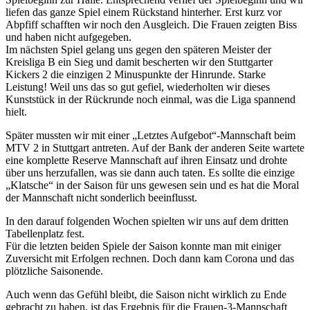
liefen das ganze Spiel einem Rückstand hinterher. Erst kurz vor
Abpfiff schafften wir noch den Ausgleich. Die Frauen zeigten Biss
und haben nicht aufgegeben.
Im nächsten Spiel gelang uns gegen den späteren Meister der
Kreisliga B ein Sieg und damit bescherten wir den Stuttgarter
Kickers 2 die einzigen 2 Minuspunkte der Hinrunde. Starke
Leistung! Weil uns das so gut gefiel, wiederholten wir dieses
Kunststück in der Rückrunde noch einmal, was die Liga spannend
hielt.
Später mussten wir mit einer „Letztes Aufgebot“-Mannschaft beim
MTV 2 in Stuttgart antreten. Auf der Bank der anderen Seite wartete
eine komplette Reserve Mannschaft auf ihren Einsatz und drohte
über uns herzufallen, was sie dann auch taten. Es sollte die einzige
„Klatsche“ in der Saison für uns gewesen sein und es hat die Moral
der Mannschaft nicht sonderlich beeinflusst.
In den darauf folgenden Wochen spielten wir uns auf dem dritten
Tabellenplatz fest.
Für die letzten beiden Spiele der Saison konnte man mit einiger
Zuversicht mit Erfolgen rechnen. Doch dann kam Corona und das
plötzliche Saisonende.
Auch wenn das Gefühl bleibt, die Saison nicht wirklich zu Ende
gebracht zu haben, ist das Ergebnis für die Frauen-3-Mannschaft