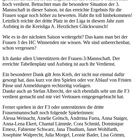
hoch verdient. Betrachtet man die besondere Situation der 3.
Mannschaft in dieser Saison, ist das erreichte Ergebnis für die
Frauen sogar noch höher zu bewerten. Habt ihr toll hinbekommen!
Letztlich reichte der dritte Platz in der Liga in diesem Jahr zum
Aufstieg in die Kreisliga A. Herzlichen Glückwunsch!
Wie es in der nächsten Saison weitergeht? Das kann man bei der
Frauen 3 des HC Winnenden nie wissen. Wir sind unberechenbar,
schon vergessen?
Ich danke allen Unterstützern der Frauen-3-Mannschaft. Der
erreichte Tabellenplatz und Aufstieg ist auch ihr Verdienst.
Ein besonderer Dank gilt Jens Kreh, der nicht nur einmal dafür
gesorgt hat, dass kurz vor den Spielen oder vor Ablauf von Fristen
Pässe und Anmeldungen rechtzeitig vorlagen.
Danke auch an Stefan Albrecht, der sich ebenfalls sehr um die F3
verdient gemacht und mir viel Vertrauen entgegengebracht hat.
Ferner spielten in der F3 oder unterstützten die dritte
Frauenmannschaft noch folgende Spielerinnen:
Alessa Weinacht, Amelie Grötsch, Andrrina Furra, Anna Staiger,
Anna-Lena Ekert, Chantal Lämmle, Cora Schmid, Dominique
Emesz, Fabienne Schwarz, Jana Thudium, Janet Wohlfarth,
Josephine Walprecht, Julia Morgel, Leonie Bader, Lisa Grimm,