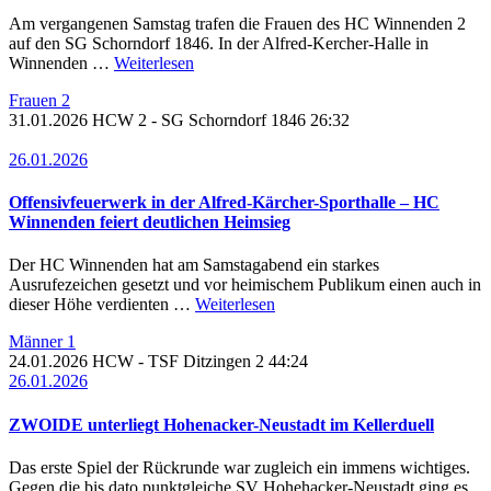
Am vergangenen Samstag trafen die Frauen des HC Winnenden 2
auf den SG Schorndorf 1846. In der Alfred-Kercher-Halle in
Winnenden …
Weiterlesen
Frauen 2
31.01.2026
HCW 2 - SG Schorndorf 1846
26:32
26.01.2026
Offensivfeuerwerk in der Alfred-Kärcher-Sporthalle – HC
Winnenden feiert deutlichen Heimsieg
Der HC Winnenden hat am Samstagabend ein starkes
Ausrufezeichen gesetzt und vor heimischem Publikum einen auch in
dieser Höhe verdienten …
Weiterlesen
Männer 1
24.01.2026
HCW
- TSF Ditzingen 2
44:24
26.01.2026
ZWOIDE unterliegt Hohenacker-Neustadt im Kellerduell
Das erste Spiel der Rückrunde war zugleich ein immens wichtiges.
Gegen die bis dato punktgleiche SV Hohehacker-Neustadt ging es