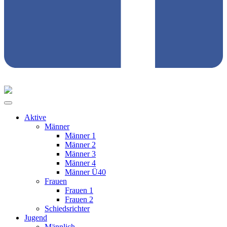
Aktive
Männer
Männer 1
Männer 2
Männer 3
Männer 4
Männer Ü40
Frauen
Frauen 1
Frauen 2
Schiedsrichter
Jugend
Männlich