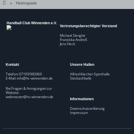
Heimspiele
Handball Club Winnenden e.V.
Vertretungsberechtigter Vorstand
Michael Dengler
Franziska Andreß
Jens Heck
Kontakt
Unsere Hallen
Telefon: 07195/983069
Alfred-Kärcher-Sporthalle
E-Mail:
info@hc-winnenden.de
Stöckachhalle
Bei Fragen & Anregungen zur
Website:
webmaster@hc-winnenden.de
Informationen
Datenschutzerklärung
Impressum