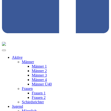
Aktive
Männer
Männer 1
Männer 2
Männer 3
Männer 4
Männer Ü40
Frauen
Frauen 1
Frauen 2
Schiedsrichter
Jugend
Männlich