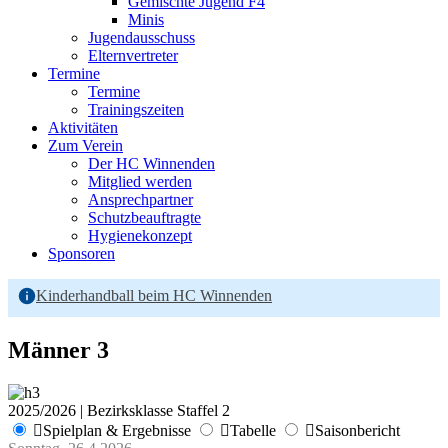
Gemischte Jugend F4
Minis
Jugendausschuss
Elternvertreter
Termine
Termine
Trainingszeiten
Aktivitäten
Zum Verein
Der HC Winnenden
Mitglied werden
Ansprechpartner
Schutzbeauftragte
Hygienekonzept
Sponsoren
Kinderhandball beim HC Winnenden
Männer 3
2025/2026 | Bezirksklasse Staffel 2
Spielplan & Ergebnisse
Tabelle
Saisonbericht