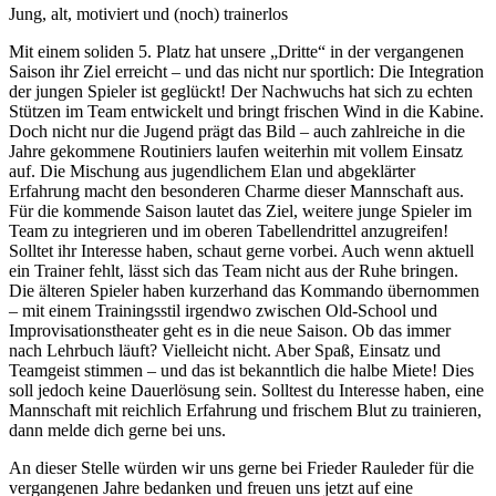
Jung, alt, motiviert und (noch) trainerlos
Mit einem soliden 5. Platz hat unsere „Dritte“ in der vergangenen
Saison ihr Ziel erreicht – und das nicht nur sportlich: Die Integration
der jungen Spieler ist geglückt! Der Nachwuchs hat sich zu echten
Stützen im Team entwickelt und bringt frischen Wind in die Kabine.
Doch nicht nur die Jugend prägt das Bild – auch zahlreiche in die
Jahre gekommene Routiniers laufen weiterhin mit vollem Einsatz
auf. Die Mischung aus jugendlichem Elan und abgeklärter
Erfahrung macht den besonderen Charme dieser Mannschaft aus.
Für die kommende Saison lautet das Ziel, weitere junge Spieler im
Team zu integrieren und im oberen Tabellendrittel anzugreifen!
Solltet ihr Interesse haben, schaut gerne vorbei. Auch wenn aktuell
ein Trainer fehlt, lässt sich das Team nicht aus der Ruhe bringen.
Die älteren Spieler haben kurzerhand das Kommando übernommen
– mit einem Trainingsstil irgendwo zwischen Old-School und
Improvisationstheater geht es in die neue Saison. Ob das immer
nach Lehrbuch läuft? Vielleicht nicht. Aber Spaß, Einsatz und
Teamgeist stimmen – und das ist bekanntlich die halbe Miete! Dies
soll jedoch keine Dauerlösung sein. Solltest du Interesse haben, eine
Mannschaft mit reichlich Erfahrung und frischem Blut zu trainieren,
dann melde dich gerne bei uns.
An dieser Stelle würden wir uns gerne bei Frieder Rauleder für die
vergangenen Jahre bedanken und freuen uns jetzt auf eine