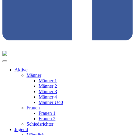
Aktive
Männer
Männer 1
Männer 2
Männer 3
Männer 4
Männer Ü40
Frauen
Frauen 1
Frauen 2
Schiedsrichter
Jugend
Männlich