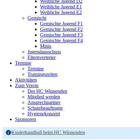
Weibliche Jugend D2
Weibliche Jugend E1
Weibliche Jugend E2
Gemischt
Gemischte Jugend F1
Gemischte Jugend F2
Gemischte Jugend F3
Gemischte Jugend F4
Minis
Jugendausschuss
Elternvertreter
Termine
Termine
Trainingszeiten
Aktivitäten
Zum Verein
Der HC Winnenden
Mitglied werden
Ansprechpartner
Schutzbeauftragte
Hygienekonzept
Sponsoren
Kinderhandball beim HC Winnenden