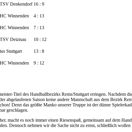
TSV Denkendorf
16 : 9
HC Winnenden
4 : 13
HC Winnenden
7 : 13
TSV Deizisau
10 : 12
tus Stuttgart
13 : 8
HC Winnenden
9 : 12
ister-Titel des Handballbezirks Rems/Stuttgart erringen. Nachdem die
 der abgelaufenen Saison keine andere Mannschaft aus dem Bezirk Rems/
schon! Denn das größte Manko unserer Truppe ist der dünne Spielerkade
bar geschlagen.
üher, macht es noch immer einen Riesenspaß, gemeinsam auf dem Handb
handen. Dennoch nehmen wir die Sache nicht zu ernst, schließlich wolle