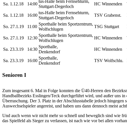
tus-Halle beim Fernsehturm,
Sa. 1.12.18
14:00
HC Winnenden
Stuttgart-Degerloch
tus-Halle beim Fernsehturm,
Sa. 1.12.18
16:00
TSV Grabenst.
Stuttgart-Degerloch
Sporthalle beim Sportzentrum,
So. 27.1.19
11:00
TSG Stuttgart
Wolfschlugen
Sporthalle beim Sportzentrum,
So. 27.1.19
12:30
HC Winnenden
Wolfschlugen
Sporthalle,
Sa. 23.3.19
14:30
HC Winnenden
Denkendorf
Sporthalle,
Sa. 23.3.19
16:00
TSV Wolfschlu.
Denkendorf
Senioren I
Zum insgesamt 6. Mal in Folge konnten die Ü40-Herren den Bezirksme
Handballbezirks Esslingen/Teck durchgeführt wird, und außer uns in
Überraschung. Der 3. Platz in der Abschlusstabelle jedoch hingegen 
Auswechselspieler angereist, und haben uns dann dennoch meist acht
Und auch wenn wir nicht mehr so schnell und beweglich sind wie fr
das Spielfeld als Sieger zu verlassen, ist nach wie vor bei allen vor