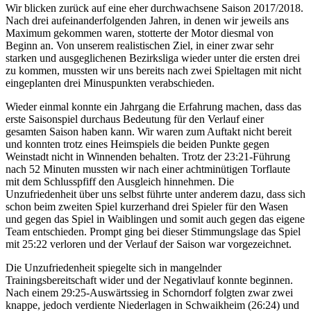
Wir blicken zurück auf eine eher durchwachsene Saison 2017/2018.
Nach drei aufeinanderfolgenden Jahren, in denen wir jeweils ans
Maximum gekommen waren, stotterte der Motor diesmal von
Beginn an. Von unserem realistischen Ziel, in einer zwar sehr
starken und ausgeglichenen Bezirksliga wieder unter die ersten drei
zu kommen, mussten wir uns bereits nach zwei Spieltagen mit nicht
eingeplanten drei Minuspunkten verabschieden.
Wieder einmal konnte ein Jahrgang die Erfahrung machen, dass das
erste Saisonspiel durchaus Bedeutung für den Verlauf einer
gesamten Saison haben kann. Wir waren zum Auftakt nicht bereit
und konnten trotz eines Heimspiels die beiden Punkte gegen
Weinstadt nicht in Winnenden behalten. Trotz der 23:21-Führung
nach 52 Minuten mussten wir nach einer achtminütigen Torflaute
mit dem Schlusspfiff den Ausgleich hinnehmen. Die
Unzufriedenheit über uns selbst führte unter anderem dazu, dass sich
schon beim zweiten Spiel kurzerhand drei Spieler für den Wasen
und gegen das Spiel in Waiblingen und somit auch gegen das eigene
Team entschieden. Prompt ging bei dieser Stimmungslage das Spiel
mit 25:22 verloren und der Verlauf der Saison war vorgezeichnet.
Die Unzufriedenheit spiegelte sich in mangelnder
Trainingsbereitschaft wider und der Negativlauf konnte beginnen.
Nach einem 29:25-Auswärtssieg in Schorndorf folgten zwar zwei
knappe, jedoch verdiente Niederlagen in Schwaikheim (26:24) und