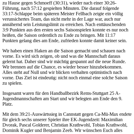
zu Hause gegen Schmoeff (30:31), wieder nach einer 30:26-
Führung, nach 57:12 gespielten Minuten. Die darauf folgende
33:17-Schlappe beim späteren Meister Fellbach zeigte ein völlig
verunsichertes Team, das nicht mehr in der Lage war, auch nur
annähernd sein Leistungslimit zu erreichen. Nach enttäuschenden
3:9 Punkten aus den ersten sechs Saisonspielen konnte es nur noch
heißen, die Saison ordentlich zu Ende zu bringen. Mit 11:17
Punkten gelang dies am Ende, zufrieden konnte damit keiner sein.
Wir haben einen Haken an die Saison gemacht und schauen nach
vorne. Es wird sich zeigen, ob und was die Mannschaft daraus
gelernt hat. Daher sind wir mächtig gespannt auf die neue Runde.
Wir brennen auf die Chance, es wieder besser hinzubekommen.
Alles steht auf Null und wir blicken verhalten optimistisch nach
vorne. Das Ziel ist eindeutig: nicht noch einmal eine solche Saison
zu spielen.
Insgesamt waren für den Handballbezirk Rems-Stuttgart 25 A-
Jugendmannschaften am Start und wir belegten am Ende den 9.
Platz.
Mit dem 39:21-Auswärtssieg in Cannstatt gegen Ca-Mü-Max endete
für gleich sechs unserer Spieler ihre EK-Jugendzeit: Maximilian
Dvorak, Pascal Golderer, Christian Krathwohl, Tobias Krathwohl,
Dominik Kugler und Benjamin Zeeb. Wir wünschen Euch alles