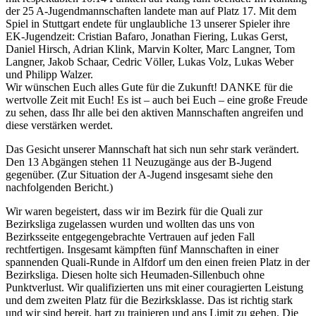
der 25 A-Jugendmannschaften landete man auf Platz 17. Mit dem
Spiel in Stuttgart endete für unglaubliche 13 unserer Spieler ihre
EK-Jugendzeit: Cristian Bafaro, Jonathan Fiering, Lukas Gerst,
Daniel Hirsch, Adrian Klink, Marvin Kolter, Marc Langner, Tom
Langner, Jakob Schaar, Cedric Völler, Lukas Volz, Lukas Weber
und Philipp Walzer.
Wir wünschen Euch alles Gute für die Zukunft! DANKE für die
wertvolle Zeit mit Euch! Es ist – auch bei Euch – eine große Freude
zu sehen, dass Ihr alle bei den aktiven Mannschaften angreifen und
diese verstärken werdet.
Das Gesicht unserer Mannschaft hat sich nun sehr stark verändert.
Den 13 Abgängen stehen 11 Neuzugänge aus der B-Jugend
gegenüber. (Zur Situation der A-Jugend insgesamt siehe den
nachfolgenden Bericht.)
Wir waren begeistert, dass wir im Bezirk für die Quali zur
Bezirksliga zugelassen wurden und wollten das uns von
Bezirksseite entgegengebrachte Vertrauen auf jeden Fall
rechtfertigen. Insgesamt kämpften fünf Mannschaften in einer
spannenden Quali-Runde in Alfdorf um den einen freien Platz in der
Bezirksliga. Diesen holte sich Heumaden-Sillenbuch ohne
Punktverlust. Wir qualifizierten uns mit einer couragierten Leistung
und dem zweiten Platz für die Bezirksklasse. Das ist richtig stark
und wir sind bereit, hart zu trainieren und ans Limit zu gehen. Die