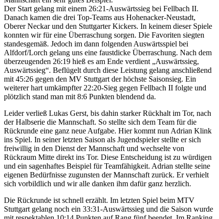
Der Start gelang mit einem 26:21-Auswärtssieg bei Fellbach II.
Danach kamen die drei Top-Teams aus Hohenacker-Neustadt,
Oberer Neckar und den Stuttgarter Kickers. In keinem dieser Spiele
konnten wir für eine Überraschung sorgen. Die Favoriten siegten
standesgemäß. Jedoch im dann folgenden Auswärtsspiel bei
Alfdorf/Lorch gelang uns eine faustdicke Überraschung. Nach dem
überzeugenden 26:19 hieß es am Ende verdient „Auswärtssieg,
Auswärtssieg“. Beflügelt durch diese Leistung gelang anschließend
mit 45:26 gegen den MV Stuttgart der höchste Saisonsieg. Ein
weiterer hart umkämpfter 22:20-Sieg gegen Fellbach II folgte und
plötzlich stand man mit 8:6 Punkten blendend da.
Leider verließ Lukas Gerst, bis dahin starker Rückhalt im Tor, nach
der Halbserie die Mannschaft. So stellte sich dem Team für die
Rückrunde eine ganz neue Aufgabe. Hier kommt nun Adrian Klink
ins Spiel. In seiner letzten Saison als Jugendspieler stellte er sich
freiwillig in den Dienst der Mannschaft und wechselte von
Rückraum Mitte direkt ins Tor. Diese Entscheidung ist zu würdigen
und ein sagenhaftes Beispiel für Teamfähigkeit. Adrian stellte seine
eigenen Bedürfnisse zugunsten der Mannschaft zurück. Er verhielt
sich vorbildlich und wir alle danken ihm dafür ganz herzlich.
Die Rückrunde ist schnell erzählt. Im letzten Spiel beim MTV
Stuttgart gelang noch ein 33:31-Auswärtssieg und die Saison wurde
mit respektablen 10:14 Punkten auf Rang fünf beendet. Im Ranking