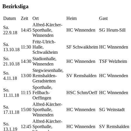
Bezirksliga
Datum
Zeit
Ort
Heim
Gast
Alfred-Kärcher-
Sa.
14:45
Sporthalle,
HC Winnenden
SG Heum-Sill
22.9.18
Winnenden
Fritz-Ulrich-
Sa.
11:30
Halle,
SF Schwaikheim
HC Winnenden
13.10.18
Schwaikheim
So.
Stadionhalle,
14:30
HC Winnenden
TSF Welzheim
21.10.18
Winnenden
Stegwiesenhalle,
So.
13:00
Remshalden-
SV Remshalden
HC Winnenden
4.11.18
Geradstetten
Sporthalle,
So.
11:15
Fellbach-
HSC Schm/Oeff
HC Winnenden
11.11.18
Oeffingen
Alfred-Kärcher-
Sa.
15:00
Sporthalle,
HC Winnenden
SG Weinstadt
17.11.18
Winnenden
Alfred-Kärcher-
So.
12:45
Sporthalle,
HC Winnenden
SV Remshalden
13.1.19