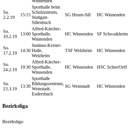
Winnenden
Sporthalle beim
Sa.
Schulzentrum,
15:15
SG Heum-Sill
HC Winnenden
2.2.19
Stuttgart-
Sillenbuch
Alfred-Kärcher-
So.
13:00
Sporthalle,
HC Winnenden
SF Schwaikheim
10.2.19
Winnenden
Justinus-Kerner-
So.
14:30
Halle,
TSF Welzheim
HC Winnenden
17.2.19
Welzheim
Alfred-Kärcher-
So.
10:30
Sporthalle,
HC Winnenden
HSC Schm/Oeff
24.2.19
Winnenden
Sporthalle
Sa.
Bildungszentrum,
13:30
SG Weinstadt
HC Winnenden
23.3.19
Weinstadt-
Endersbach
Bezirksliga
Bezirksliga: