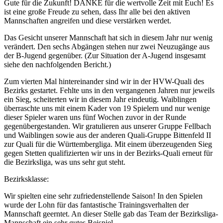
Gute für die Zukunft! DANKE für die wertvolle Zeit mit Euch! Es
ist eine große Freude zu sehen, dass Ihr alle bei den aktiven
Mannschaften angreifen und diese verstärken werdet.
Das Gesicht unserer Mannschaft hat sich in diesem Jahr nur wenig
verändert. Den sechs Abgängen stehen nur zwei Neuzugänge aus
der B-Jugend gegenüber. (Zur Situation der A-Jugend insgesamt
siehe den nachfolgenden Bericht.)
Zum vierten Mal hintereinander sind wir in der HVW-Quali des
Bezirks gestartet. Fehlte uns in den vergangenen Jahren nur jeweils
ein Sieg, scheiterten wir in diesem Jahr eindeutig. Waiblingen
überraschte uns mit einem Kader von 19 Spielern und nur wenige
dieser Spieler waren uns fünf Wochen zuvor in der Runde
gegenübergestanden. Wir gratulieren aus unserer Gruppe Fellbach
und Waiblingen sowie aus der anderen Quali-Gruppe Bittenfeld II
zur Quali für die Württembergliga. Mit einem überzeugenden Sieg
gegen Stetten qualifizierten wir uns in der Bezirks-Quali erneut für
die Bezirksliga, was uns sehr gut steht.
Bezirksklasse:
Wir spielten eine sehr zufriedenstellende Saison! In den Spielen
wurde der Lohn für das fantastische Trainingsverhalten der
Mannschaft geerntet. An dieser Stelle gab das Team der Bezirksliga-
Mannschaft ein sehr gutes Beispiel.