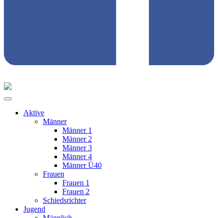
Aktive
Männer
Männer 1
Männer 2
Männer 3
Männer 4
Männer Ü40
Frauen
Frauen 1
Frauen 2
Schiedsrichter
Jugend
Männlich