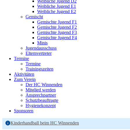
Weibliche Jugend D2
Weibliche Jugend E1
Weibliche Jugend E2
Gemischt
Gemischte Jugend F1
Gemischte Jugend F2
Gemischte Jugend F3
Gemischte Jugend F4
Minis
Jugendausschuss
Elternvertreter
Termine
Termine
Trainingszeiten
Aktivitäten
Zum Verein
Der HC Winnenden
Mitglied werden
Ansprechpartner
Schutzbeauftragte
Hygienekonzept
Sponsoren
Kinderhandball beim HC Winnenden