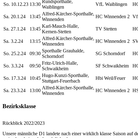
Rundsporthalle,
So. 10.12.23
13:30
VfL Waiblingen
HC
Waiblingen
Alfred-Kärcher-Sporthalle,
Sa. 20.1.24
13:45
HC Winnenden 2
Vf
Winnenden
Karl-Mauch-Halle,
Sa. 27.1.24
13:45
TV Stetten
HC
Kernen-Stetten
Alfred-Kärcher-Sporthalle,
Sa. 3.2.24
13:15
HC Winnenden 2
SV
Winnenden
Sporthalle Grauhalde,
So. 25.2.24
09:30
SG Schorndorf
HC
Schorndorf
Fritz-Ulrich-Halle,
So. 3.3.24
09:50
SF Schwaikheim
HC
Schwaikheim
Hugo-Kunzi-Sporthalle,
So. 17.3.24
10:45
Hbi Weil/Feuer
HC
Stuttgart-Feuerbach
Alfred-Kärcher-Sporthalle,
Sa. 23.3.24
13:00
HC Winnenden 2
HS
Winnenden
Bezirksklasse
Rückblick 2022/2023
Unsere männliche D1 landete nach einer wirklich klasse Saison auf de