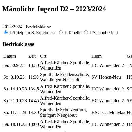
Männliche Jugend D2 – 2023/2024
2023/2024 | Bezirksklasse
Spielplan & Ergebnisse
Tabelle
Saisonbericht
Bezirksklasse
Datum
Zeit
Ort
Heim
Ga
Alfred-Kärcher-Sporthalle,
Sa. 30.9.23
13:30
HC Winnenden 2
TV
Winnenden
Sporthalle Friedensschule,
So. 8.10.23
11:00
SV Hohen-Neu
HC
Waiblingen-Neustadt
Alfred-Kärcher-Sporthalle,
Sa. 14.10.23
13:45
HC Winnenden 2
SG
Winnenden
Alfred-Kärcher-Sporthalle,
Sa. 21.10.23
14:45
HC Winnenden 2
SF
Winnenden
Sporthalle Schulzentrum,
Sa. 11.11.23
14:30
HSG Ca-Mü-Max
HC
Stuttgart-Neugereut
Alfred-Kärcher-Sporthalle,
Sa. 18.11.23
13:00
HC Winnenden 2
Hb
Winnenden