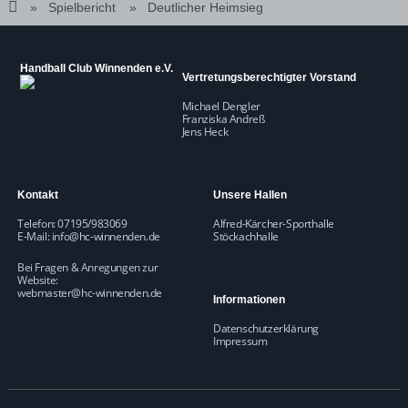
Spielbericht
Deutlicher Heimsieg
Handball Club Winnenden e.V.
Vertretungsberechtigter Vorstand
Michael Dengler
Franziska Andreß
Jens Heck
Kontakt
Unsere Hallen
Telefon: 07195/983069
Alfred-Kärcher-Sporthalle
E-Mail:
info@hc-winnenden.de
Stöckachhalle
Bei Fragen & Anregungen zur
Website:
webmaster@hc-winnenden.de
Informationen
Datenschutzerklärung
Impressum