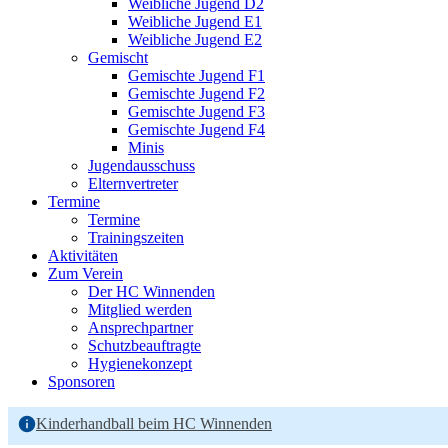
Weibliche Jugend D2
Weibliche Jugend E1
Weibliche Jugend E2
Gemischt
Gemischte Jugend F1
Gemischte Jugend F2
Gemischte Jugend F3
Gemischte Jugend F4
Minis
Jugendausschuss
Elternvertreter
Termine
Termine
Trainingszeiten
Aktivitäten
Zum Verein
Der HC Winnenden
Mitglied werden
Ansprechpartner
Schutzbeauftragte
Hygienekonzept
Sponsoren
Kinderhandball beim HC Winnenden