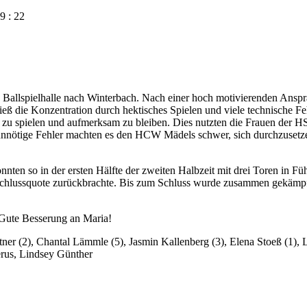
 : 22
llspielhalle nach Winterbach. Nach einer hoch motivierenden Ansprach
 ließ die Konzentration durch hektisches Spielen und viele technische 
zu spielen und aufmerksam zu bleiben. Dies nutzten die Frauen der H
 unnötige Fehler machten es den HCW Mädels schwer, sich durchzusetze
n so in der ersten Hälfte der zweiten Halbzeit mit drei Toren in Führ
Abschlussquote zurückbrachte. Bis zum Schluss wurde zusammen gekämp
Gute Besserung an Maria!
ner (2), Chantal Lämmle (5), Jasmin Kallenberg (3), Elena Stoeß (1), 
erus, Lindsey Günther