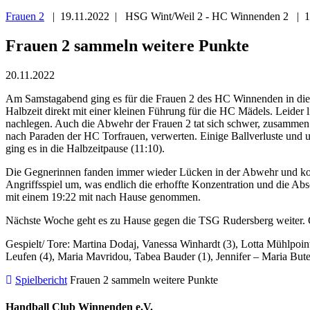
Frauen 2
| 19.11.2022 | HSG Wint/Weil 2 - HC Winnenden 2 | 19
Frauen 2 sammeln weitere Punkte
20.11.2022
Am Samstagabend ging es für die Frauen 2 des HC Winnenden in die Ba
Halbzeit direkt mit einer kleinen Führung für die HC Mädels. Leider
nachlegen. Auch die Abwehr der Frauen 2 tat sich schwer, zusammen 
nach Paraden der HC Torfrauen, verwerten. Einige Ballverluste und
ging es in die Halbzeitpause (11:10).
Die Gegnerinnen fanden immer wieder Lücken in der Abwehr und konnte
Angriffsspiel um, was endlich die erhoffte Konzentration und die 
mit einem 19:22 mit nach Hause genommen.
Nächste Woche geht es zu Hause gegen die TSG Rudersberg weiter. 
Gespielt/ Tore: Martina Dodaj, Vanessa Winhardt (3), Lotta Mühlpoint
Leufen (4), Maria Mavridou, Tabea Bauder (1), Jennifer – Maria But
Spielbericht
Frauen 2 sammeln weitere Punkte
Handball Club Winnenden e.V.