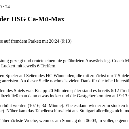
 : 24
i der HSG Ca-Mü-Max
auf fremdem Parkett mit 20:24 (9:13).
ung gezeigt und erntete einen nie gefährdeten Auswärtssieg. Coach M
uckert mit jeweils 6 Treffern.
en Spieler auf Seiten des HC Winnenden, die mit zunächst nur 7 Spiele
 anreisten. An dieser Stelle nochmals vielen Dank für die tolle Unters
den des Spiels war. Knapp 20 Minuten später stand es bereits 6:12 für 
albzeit ließ man dann etwas locker und die Gastgeber konnten auf 9:13
 erhöht werden (10:16, 34. Minute). Ehe es dann wieder zum stocken i
 Näher kam das Tabellenschlusslicht aus Stuttgart allerdings nicht me
f übernächste Woche, wenn es am Sonntag den 06.03, in voller, eigene