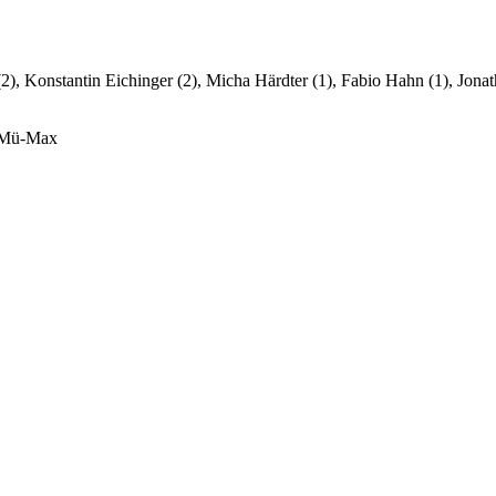
ß (2), Konstantin Eichinger (2), Micha Härdter (1), Fabio Hahn (1), Jon
a-Mü-Max