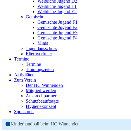
Weibliche Jugend D2
Weibliche Jugend E1
Weibliche Jugend E2
Gemischt
Gemischte Jugend F1
Gemischte Jugend F2
Gemischte Jugend F3
Gemischte Jugend F4
Minis
Jugendausschuss
Elternvertreter
Termine
Termine
Trainingszeiten
Aktivitäten
Zum Verein
Der HC Winnenden
Mitglied werden
Ansprechpartner
Schutzbeauftragte
Hygienekonzept
Sponsoren
Kinderhandball beim HC Winnenden