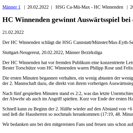
Männer 1
| 20.02.2022 | HSG Ca-Mü-Max - HC Winnenden | 20
HC Winnenden gewinnt Auswärtsspiel be
21.02.2022
Der HC Winnenden schlägt die HSG Cannstatt/Münster/Max-Eyth-See 
Stuttgart-Neugereut, 20.02.2022, Männer Bezirksliga
Der HC Winnenden hat vor fremden Publikum eine konzentrierte Leist
Bester Torschütze vom HC Winnenden waren Philipp Rose und Felix L
Die ersten Minuten begannen verhalten, ein wenig abtasten der wenig
der 2. Mannschaft dazu, die direkt von ihrem vorherigen Auswärtssieg
Nach fünf gespielten Minuten stand es 2:2, was das letzte Unentschie
der Abwehr als auch im Angriff spielten. Kurz vor Ende der ersten H
Schnell kann zu Beginn der 2. Hälfte wieder auf den Abstand von +6
und ließ die Hausherren so nochmals herankommen (17:19, 48. Minute).
Wir bedanken uns bei den mitgereisten Fans und freuen uns schon au