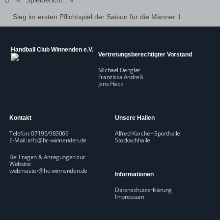
Sieg im ersten Pflichtspiel der Saison für die Männer 1
Handball Club Winnenden e.V.
Vertretungsberechtigter Vorstand
Michael Dengler
Franziska Andreß
Jens Heck
Kontakt
Unsere Hallen
Telefon: 07195/983069
Alfred-Kärcher-Sporthalle
E-Mail:
info@hc-winnenden.de
Stöckachhalle
Bei Fragen & Anregungen zur
Website:
webmaster@hc-winnenden.de
Informationen
Datenschutzerklärung
Impressum