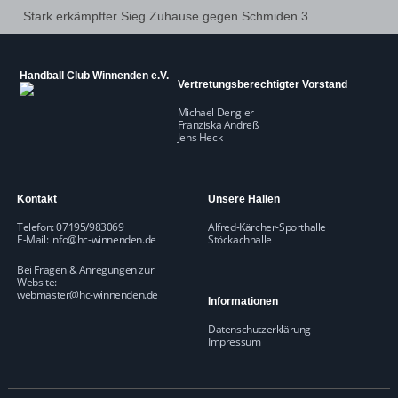
Stark erkämpfter Sieg Zuhause gegen Schmiden 3
Handball Club Winnenden e.V.
Vertretungsberechtigter Vorstand
Michael Dengler
Franziska Andreß
Jens Heck
Kontakt
Unsere Hallen
Telefon: 07195/983069
Alfred-Kärcher-Sporthalle
E-Mail:
info@hc-winnenden.de
Stöckachhalle
Bei Fragen & Anregungen zur
Website:
webmaster@hc-winnenden.de
Informationen
Datenschutzerklärung
Impressum