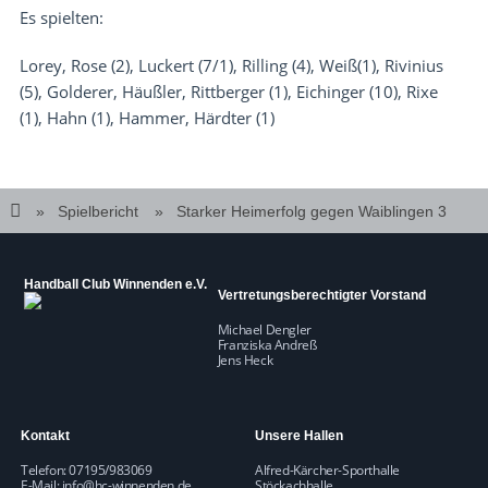
Es spielten:
Lorey, Rose (2), Luckert (7/1), Rilling (4), Weiß(1), Rivinius
(5), Golderer, Häußler, Rittberger (1), Eichinger (10), Rixe
(1), Hahn (1), Hammer, Härdter (1)
Spielbericht
Starker Heimerfolg gegen Waiblingen 3
Handball Club Winnenden e.V.
Vertretungsberechtigter Vorstand
Michael Dengler
Franziska Andreß
Jens Heck
Kontakt
Unsere Hallen
Telefon: 07195/983069
Alfred-Kärcher-Sporthalle
E-Mail:
info@hc-winnenden.de
Stöckachhalle