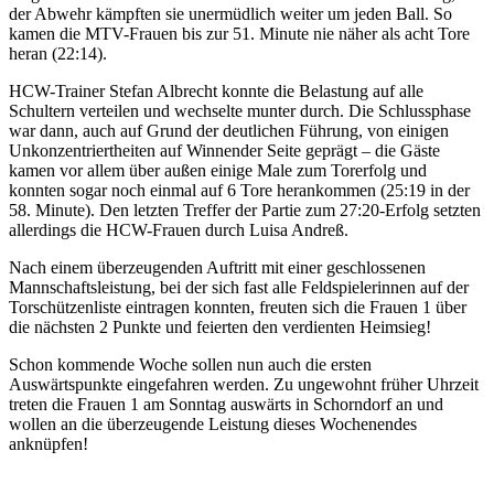
der Abwehr kämpften sie unermüdlich weiter um jeden Ball. So
kamen die MTV-Frauen bis zur 51. Minute nie näher als acht Tore
heran (22:14).
HCW-Trainer Stefan Albrecht konnte die Belastung auf alle
Schultern verteilen und wechselte munter durch. Die Schlussphase
war dann, auch auf Grund der deutlichen Führung, von einigen
Unkonzentriertheiten auf Winnender Seite geprägt – die Gäste
kamen vor allem über außen einige Male zum Torerfolg und
konnten sogar noch einmal auf 6 Tore herankommen (25:19 in der
58. Minute). Den letzten Treffer der Partie zum 27:20-Erfolg setzten
allerdings die HCW-Frauen durch Luisa Andreß.
Nach einem überzeugenden Auftritt mit einer geschlossenen
Mannschaftsleistung, bei der sich fast alle Feldspielerinnen auf der
Torschützenliste eintragen konnten, freuten sich die Frauen 1 über
die nächsten 2 Punkte und feierten den verdienten Heimsieg!
Schon kommende Woche sollen nun auch die ersten
Auswärtspunkte eingefahren werden. Zu ungewohnt früher Uhrzeit
treten die Frauen 1 am Sonntag auswärts in Schorndorf an und
wollen an die überzeugende Leistung dieses Wochenendes
anknüpfen!