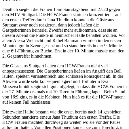
Deutlich siegten die Frauen 1 am Samstagabend mit 27:20 gegen
den MTV Stuttgart. Die HCW-Frauen starteten konzentriert – auf
den ersten Treffer durch Jana Thudium konnten die Gäste aus
Stuttgart zwar noch reagieren, dann jedoch ließen die
Gastgeberinnen keinerlei Zweifel mehr aufkommen, dass sie an
diesem Abend die Punkte in heimischer Halle behalten wollten. Vor
allem Alessa Weinacht und Rahel Baumann wurden in den ersten
Minuten gut in Szene gesetzt und so stand bereits in der 9. Minute
eine 6:1-Führung zu Buche. Erst in der 10. Minute musste man den
2. Gegentreffer hinnehmen.
Die Gäste aus Stuttgart hatten den HCW-Frauen nicht viel
entgegenzusetzen. Die Gastgeberinnen ließen im Angriff den Ball
laufen, spielten variantenreich und schlossen konsequent ab. In der
Abwehr wurde sehr konsequent agiert und Torhüterin Eva
Messerschmidt zeigte sich gut aufgelegt, so dass die HCW-Frauen in
der 27. Minute erstmals mit 10 Toren in Führung lagen. Beim Stand
von 16:9 ging es in die Kabinen. Nun hieß es für die HCW-Frauen:
auf keinen Fall nachlassen!
Die zweite Hälfte begann wie die erste, bereits nach 14 gespielten
Sekunden markierte erneut Jana Thudium den ersten Treffer. Die
HCW-Frauen machten durchweg da weiter, wo sie vor der Pause
aufgehört hatten. Von allen Positionen kamen sie zum Torerfolg, in