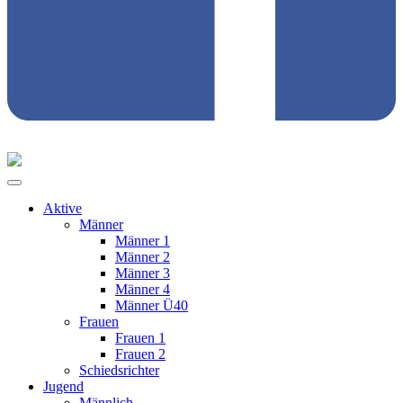
Aktive
Männer
Männer 1
Männer 2
Männer 3
Männer 4
Männer Ü40
Frauen
Frauen 1
Frauen 2
Schiedsrichter
Jugend
Männlich