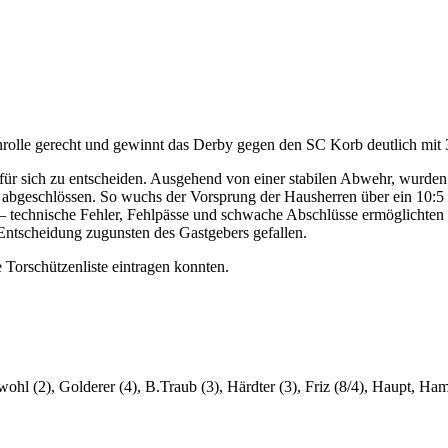
rolle gerecht und gewinnt das Derby gegen den SC Korb deutlich mit 
r sich zu entscheiden. Ausgehend von einer stabilen Abwehr, wurden d
abgeschlössen. So wuchs der Vorsprung der Hausherren über ein 10:5 M
n – technische Fehler, Fehlpässe und schwache Abschlüsse ermöglichte
Entscheidung zugunsten des Gastgebers gefallen.
ie Torschützenliste eintragen konnten.
wohl (2), Golderer (4), B.Traub (3), Härdter (3), Friz (8/4), Haupt, Ha