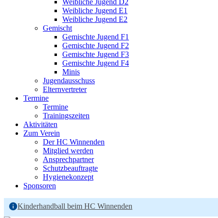
Weibliche Jugend D2
Weibliche Jugend E1
Weibliche Jugend E2
Gemischt
Gemischte Jugend F1
Gemischte Jugend F2
Gemischte Jugend F3
Gemischte Jugend F4
Minis
Jugendausschuss
Elternvertreter
Termine
Termine
Trainingszeiten
Aktivitäten
Zum Verein
Der HC Winnenden
Mitglied werden
Ansprechpartner
Schutzbeauftragte
Hygienekonzept
Sponsoren
Kinderhandball beim HC Winnenden