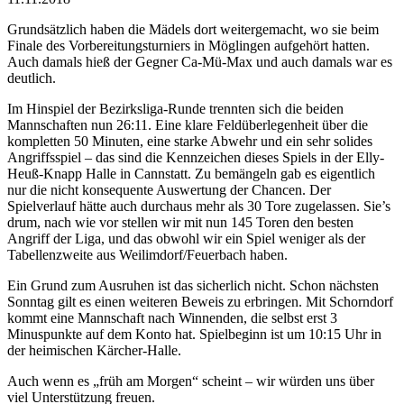
Grundsätzlich haben die Mädels dort weitergemacht, wo sie beim
Finale des Vorbereitungsturniers in Möglingen aufgehört hatten.
Auch damals hieß der Gegner Ca-Mü-Max und auch damals war es
deutlich.
Im Hinspiel der Bezirksliga-Runde trennten sich die beiden
Mannschaften nun 26:11. Eine klare Feldüberlegenheit über die
kompletten 50 Minuten, eine starke Abwehr und ein sehr solides
Angriffsspiel – das sind die Kennzeichen dieses Spiels in der Elly-
Heuß-Knapp Halle in Cannstatt. Zu bemängeln gab es eigentlich
nur die nicht konsequente Auswertung der Chancen. Der
Spielverlauf hätte auch durchaus mehr als 30 Tore zugelassen. Sie’s
drum, nach wie vor stellen wir mit nun 145 Toren den besten
Angriff der Liga, und das obwohl wir ein Spiel weniger als der
Tabellenzweite aus Weilimdorf/Feuerbach haben.
Ein Grund zum Ausruhen ist das sicherlich nicht. Schon nächsten
Sonntag gilt es einen weiteren Beweis zu erbringen. Mit Schorndorf
kommt eine Mannschaft nach Winnenden, die selbst erst 3
Minuspunkte auf dem Konto hat. Spielbeginn ist um 10:15 Uhr in
der heimischen Kärcher-Halle.
Auch wenn es „früh am Morgen“ scheint – wir würden uns über
viel Unterstützung freuen.