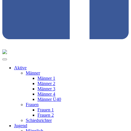
Aktive
Männer
Männer 1
Männer 2
Männer 3
Männer 4
Männer Ü40
Frauen
Frauen 1
Frauen 2
Schiedsrichter
Jugend
Männlich