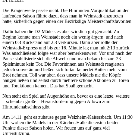
24.10.2021
Die Kragenweite passte nicht. Die Hinrunden-Vorqualifikation der
laufenden Saison führte dazu, dass man in Weinstadt anzutreten
hatte, sicherlich gegen einen der Bezirksliga-Meisterschaftsfavoriten.
Dafür haben die D2 Mädels es aber wirklich gut gemacht. Zu
Beginn konnte man Weinstadt noch ein wenig ärgern, und nach
einem 0:3 Rückstand auf 2:3 verkürzen. Dann aber rollte der
Weinstadt-Express und bis zur 16. Minute lag man mit 2:13 zurück.
Was anschließend folgte war aber bemerkenswert. Vor und nach der
Pause stabilisierte sich die Abwehr und man bekam bis zur 23.
Spielminute kein Tor. Die Favoritinnen aus Weinstadt reagierten
jedoch souverän und ließen sich fortan keinerlei Butter mehr vom
Brot nehmen. Toll war aber, dass unsere Mädels nie die Köpfe
hängen ließen und selbst durch mehrere schöne Aktionen zu Toren
und Toraktionen kamen. Das hat Spaß gemacht.
Nun steht ein Spiel auf Augenhöhe an, bevor es eine letzte, weitere
– scheinbar große – Herausforderung gegen Allowa zum
Hinrundenabschluss gibt.
Am 14.11. geht es zuhause gegen Welzheim-Kaisersbach. Um 11:30
Uhr wollen die Mädels in der Kärcher-Halle die ersten beiden
Punkte dieser Saison holen. Wir freuen uns auf ganz viel
Unterstützung.