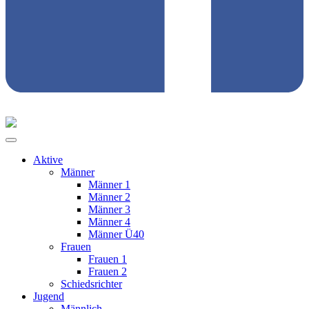
Aktive
Männer
Männer 1
Männer 2
Männer 3
Männer 4
Männer Ü40
Frauen
Frauen 1
Frauen 2
Schiedsrichter
Jugend
Männlich