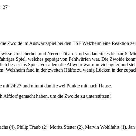
: 27
e die Zwoide im Auswärtsspiel bei den TSF Welzheim eine Reaktion z
sse Unsicherheit und Nervosität an. Und so dauerte es bis zur 6. Minu
ten fahriges Spiel, welches geprägt von Fehlwürfen war. Die Zwoide kon
h besser ins Spiel. Vor allem die Abwehr war nun viel agiler und ste
den. Welzheim fand in der zweiten Hälfte zu wenig Lücken in der zu
de mit 24:27 und nimmt damit zwei Punkte mit nach Hause.
ch Alfdorf gemacht haben, um die Zwoide zu unterstützen!
hs (4), Philip Traub (2), Moritz Stetter (2), Marvin Wohlfahrt (1), J