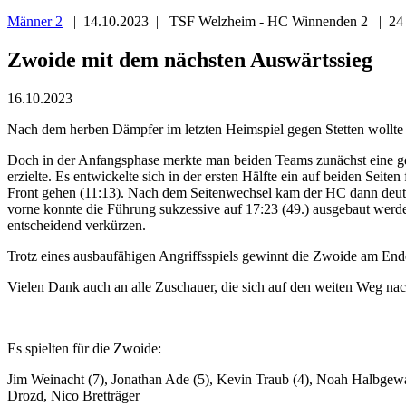
Männer 2
| 14.10.2023 | TSF Welzheim - HC Winnenden 2 | 24 
Zwoide mit dem nächsten Auswärtssieg
16.10.2023
Nach dem herben Dämpfer im letzten Heimspiel gegen Stetten wollt
Doch in der Anfangsphase merkte man beiden Teams zunächst eine gewi
erzielte. Es entwickelte sich in der ersten Hälfte ein auf beiden Sei
Front gehen (11:13). Nach dem Seitenwechsel kam der HC dann deutlic
vorne konnte die Führung sukzessive auf 17:23 (49.) ausgebaut wer
entscheidend verkürzen.
Trotz eines ausbaufähigen Angriffsspiels gewinnt die Zwoide am En
Vielen Dank auch an alle Zuschauer, die sich auf den weiten Weg na
Es spielten für die Zwoide:
Jim Weinacht (7), Jonathan Ade (5), Kevin Traub (4), Noah Halbgewac
Drozd, Nico Bretträger