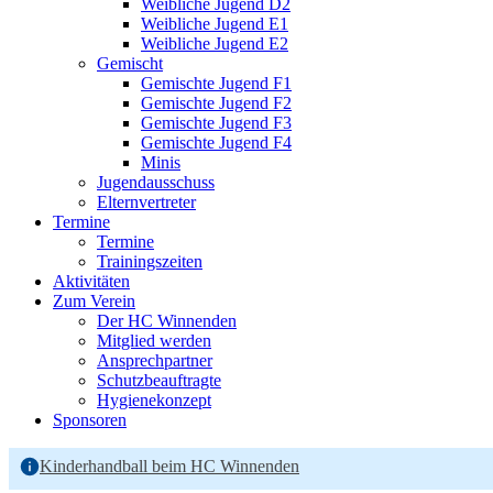
Weibliche Jugend D2
Weibliche Jugend E1
Weibliche Jugend E2
Gemischt
Gemischte Jugend F1
Gemischte Jugend F2
Gemischte Jugend F3
Gemischte Jugend F4
Minis
Jugendausschuss
Elternvertreter
Termine
Termine
Trainingszeiten
Aktivitäten
Zum Verein
Der HC Winnenden
Mitglied werden
Ansprechpartner
Schutzbeauftragte
Hygienekonzept
Sponsoren
Kinderhandball beim HC Winnenden