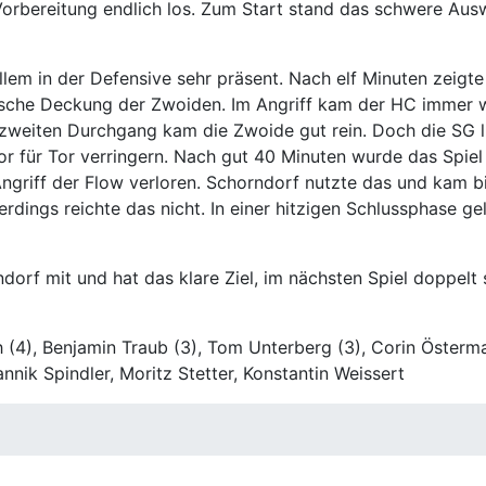
Vorbereitung endlich los. Zum Start stand das schwere Aus
lem in der Defensive sehr präsent. Nach elf Minuten zeigte 
ische Deckung der Zwoiden. Im Angriff kam der HC immer w
zweiten Durchgang kam die Zwoide gut rein. Doch die SG lie
 für Tor verringern. Nach gut 40 Minuten wurde das Spiel 
Angriff der Flow verloren. Schorndorf nutzte das und kam b
rdings reichte das nicht. In einer hitzigen Schlussphase g
orf mit und hat das klare Ziel, im nächsten Spiel doppelt
ch (4), Benjamin Traub (3), Tom Unterberg (3), Corin Österm
annik Spindler, Moritz Stetter, Konstantin Weissert