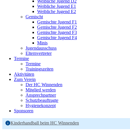
Weibliche Jugend D2
Weibliche Jugend E1
Weibliche Jugend E2
Gemischt
Gemischte Jugend F1
Gemischte Jugend F2
Gemischte Jugend F3
Gemischte Jugend F4
Minis
Jugendausschuss
Elternvertreter
Termine
Termine
Trainingszeiten
Aktivitäten
Zum Verein
Der HC Winnenden
Mitglied werden
Ansprechpartner
Schutzbeauftragte
Hygienekonzept
Sponsoren
Kinderhandball beim HC Winnenden