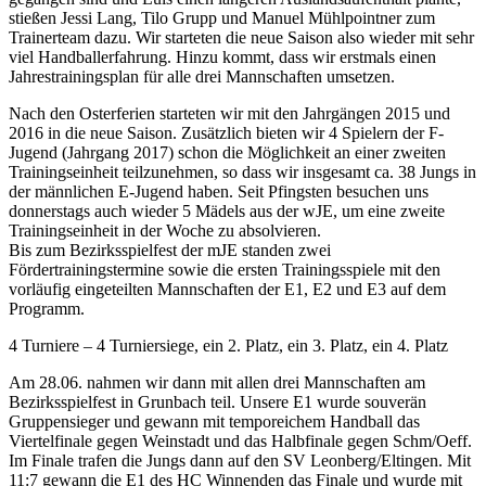
stießen Jessi Lang, Tilo Grupp und Manuel Mühlpointner zum
Trainerteam dazu. Wir starteten die neue Saison also wieder mit sehr
viel Handballerfahrung. Hinzu kommt, dass wir erstmals einen
Jahrestrainingsplan für alle drei Mannschaften umsetzen.
Nach den Osterferien starteten wir mit den Jahrgängen 2015 und
2016 in die neue Saison. Zusätzlich bieten wir 4 Spielern der F-
Jugend (Jahrgang 2017) schon die Möglichkeit an einer zweiten
Trainingseinheit teilzunehmen, so dass wir insgesamt ca. 38 Jungs in
der männlichen E-Jugend haben. Seit Pfingsten besuchen uns
donnerstags auch wieder 5 Mädels aus der wJE, um eine zweite
Trainingseinheit in der Woche zu absolvieren.
Bis zum Bezirksspielfest der mJE standen zwei
Fördertrainingstermine sowie die ersten Trainingsspiele mit den
vorläufig eingeteilten Mannschaften der E1, E2 und E3 auf dem
Programm.
4 Turniere – 4 Turniersiege, ein 2. Platz, ein 3. Platz, ein 4. Platz
Am 28.06. nahmen wir dann mit allen drei Mannschaften am
Bezirksspielfest in Grunbach teil. Unsere E1 wurde souverän
Gruppensieger und gewann mit temporeichem Handball das
Viertelfinale gegen Weinstadt und das Halbfinale gegen Schm/Oeff.
Im Finale trafen die Jungs dann auf den SV Leonberg/Eltingen. Mit
11:7 gewann die E1 des HC Winnenden das Finale und wurde mit