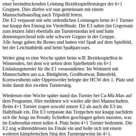
einer beeindruckenden Leistung Bezirksspielfestsieger der 6+1
Gruppen. Dies dürfen wir nun gemeinsam mit einem
Mannschaftsausflug nach Tripsdrill feiern.
Die E2 verpasste mit sehr ordentlichen Leistungen beim 4+1 Turnier
nur knapp den Einzug ins Viertelfinale. Die E3 nahm (im Gegensatz
zum letzten Jahr) ebenfalls am Turniermodus teil und hatte
dementsprechend teils sehr schwere Gegner in der Gruppe.
Alle Jungs gaben ihr Bestes und hatten viel Spaß auf dem Spielfeld,
bei der Leichtathletik und beim Spaßparcours.
Weiter ging es eine Woche später beim wJE Bezirksspielfest in
Winnenden, bei dem wir neben dem Spielbetrieb ein 6+1
Einladungsturnier für die E1 veranstalteten. Im Wettstreit mit
Mannschaften aus u.a. Bietigheim, Großbottwar, Bittenfeld,
Kornwestheim oder Oppenweiler belegte der HCW den 1. Platz und
holte damit den zweiten Turniersieg.
Wiederum eine Woche später stand das Turnier bei Ca-Mü-Max auf
dem Programm. Hier meldeten wir wieder alle drei Mannschaften.
Beim 4+1 Turnier zogen sowohl unsere E2 als auch die E3 ins
Halbfinale ein. Die E3 verpasste das Treppchen nur knapp nachdem
sich die Jungs im Penalty Schießen geschlagen geben mussten, was
im Endresultat einen tollen 4. Platz beim 4+1 Turnier bedeutete. Die
E2 zog währenddessen ins Finale ein und holte sich mit einem
weiteren kämpferischen Sieg den Turniergewinn im 4+1.