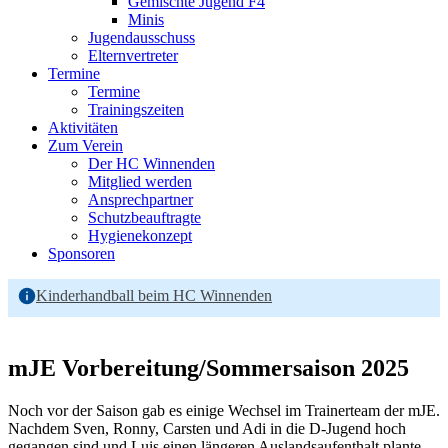
Gemischte Jugend F4
Minis
Jugendausschuss
Elternvertreter
Termine
Termine
Trainingszeiten
Aktivitäten
Zum Verein
Der HC Winnenden
Mitglied werden
Ansprechpartner
Schutzbeauftragte
Hygienekonzept
Sponsoren
Kinderhandball beim HC Winnenden
mJE Vorbereitung/Sommersaison 2025
Noch vor der Saison gab es einige Wechsel im Trainerteam der mJE.
Nachdem Sven, Ronny, Carsten und Adi in die D-Jugend hoch
gegangen sind und Luis einen längeren Auslandsaufenthalt plante,