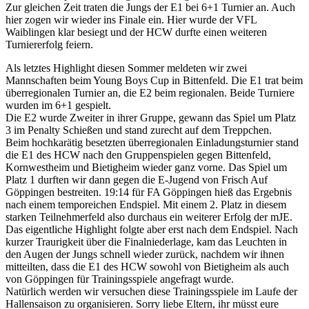
Zur gleichen Zeit traten die Jungs der E1 bei 6+1 Turnier an. Auch
hier zogen wir wieder ins Finale ein. Hier wurde der VFL
Waiblingen klar besiegt und der HCW durfte einen weiteren
Turniererfolg feiern.
Als letztes Highlight diesen Sommer meldeten wir zwei
Mannschaften beim Young Boys Cup in Bittenfeld. Die E1 trat beim
überregionalen Turnier an, die E2 beim regionalen. Beide Turniere
wurden im 6+1 gespielt.
Die E2 wurde Zweiter in ihrer Gruppe, gewann das Spiel um Platz
3 im Penalty Schießen und stand zurecht auf dem Treppchen.
Beim hochkarätig besetzten überregionalen Einladungsturnier stand
die E1 des HCW nach den Gruppenspielen gegen Bittenfeld,
Kornwestheim und Bietigheim wieder ganz vorne. Das Spiel um
Platz 1 durften wir dann gegen die E-Jugend von Frisch Auf
Göppingen bestreiten. 19:14 für FA Göppingen hieß das Ergebnis
nach einem temporeichen Endspiel. Mit einem 2. Platz in diesem
starken Teilnehmerfeld also durchaus ein weiterer Erfolg der mJE.
Das eigentliche Highlight folgte aber erst nach dem Endspiel. Nach
kurzer Traurigkeit über die Finalniederlage, kam das Leuchten in
den Augen der Jungs schnell wieder zurück, nachdem wir ihnen
mitteilten, dass die E1 des HCW sowohl von Bietigheim als auch
von Göppingen für Trainingsspiele angefragt wurde.
Natürlich werden wir versuchen diese Trainingsspiele im Laufe der
Hallensaison zu organisieren. Sorry liebe Eltern, ihr müsst eure