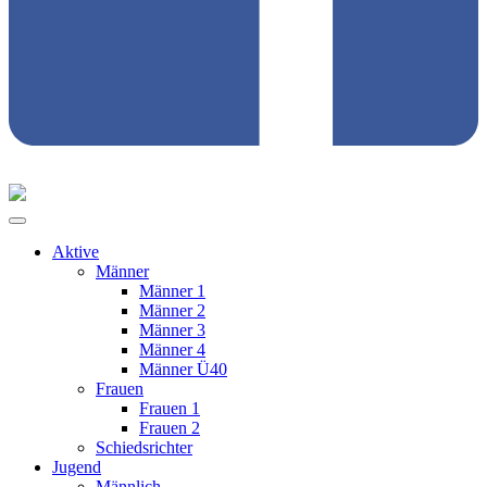
Aktive
Männer
Männer 1
Männer 2
Männer 3
Männer 4
Männer Ü40
Frauen
Frauen 1
Frauen 2
Schiedsrichter
Jugend
Männlich