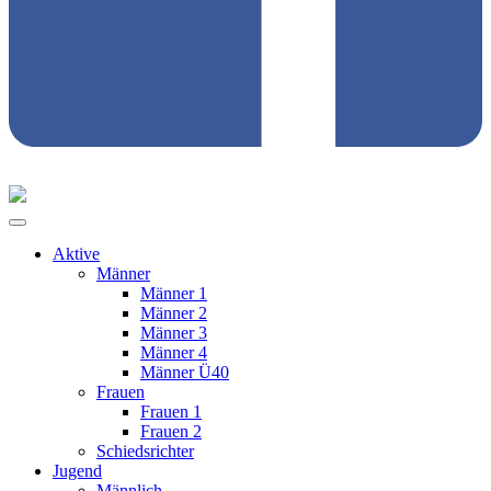
Aktive
Männer
Männer 1
Männer 2
Männer 3
Männer 4
Männer Ü40
Frauen
Frauen 1
Frauen 2
Schiedsrichter
Jugend
Männlich