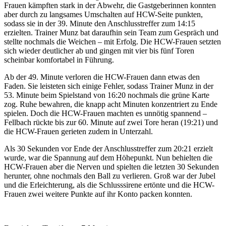
Frauen kämpften stark in der Abwehr, die Gastgeberinnen konnten
aber durch zu langsames Umschalten auf HCW-Seite punkten,
sodass sie in der 39. Minute den Anschlusstreffer zum 14:15
erzielten. Trainer Munz bat daraufhin sein Team zum Gespräch und
stellte nochmals die Weichen – mit Erfolg. Die HCW-Frauen setzten
sich wieder deutlicher ab und gingen mit vier bis fünf Toren
scheinbar komfortabel in Führung.
Ab der 49. Minute verloren die HCW-Frauen dann etwas den
Faden. Sie leisteten sich einige Fehler, sodass Trainer Munz in der
53. Minute beim Spielstand von 16:20 nochmals die grüne Karte
zog. Ruhe bewahren, die knapp acht Minuten konzentriert zu Ende
spielen. Doch die HCW-Frauen machten es unnötig spannend –
Fellbach rückte bis zur 60. Minute auf zwei Tore heran (19:21) und
die HCW-Frauen gerieten zudem in Unterzahl.
Als 30 Sekunden vor Ende der Anschlusstreffer zum 20:21 erzielt
wurde, war die Spannung auf dem Höhepunkt. Nun behielten die
HCW-Frauen aber die Nerven und spielten die letzten 30 Sekunden
herunter, ohne nochmals den Ball zu verlieren. Groß war der Jubel
und die Erleichterung, als die Schlusssirene ertönte und die HCW-
Frauen zwei weitere Punkte auf ihr Konto packen konnten.