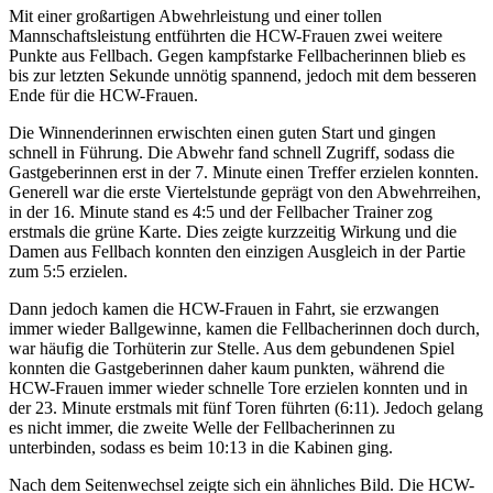
Mit einer großartigen Abwehrleistung und einer tollen
Mannschaftsleistung entführten die HCW-Frauen zwei weitere
Punkte aus Fellbach. Gegen kampfstarke Fellbacherinnen blieb es
bis zur letzten Sekunde unnötig spannend, jedoch mit dem besseren
Ende für die HCW-Frauen.
Die Winnenderinnen erwischten einen guten Start und gingen
schnell in Führung. Die Abwehr fand schnell Zugriff, sodass die
Gastgeberinnen erst in der 7. Minute einen Treffer erzielen konnten.
Generell war die erste Viertelstunde geprägt von den Abwehrreihen,
in der 16. Minute stand es 4:5 und der Fellbacher Trainer zog
erstmals die grüne Karte. Dies zeigte kurzzeitig Wirkung und die
Damen aus Fellbach konnten den einzigen Ausgleich in der Partie
zum 5:5 erzielen.
Dann jedoch kamen die HCW-Frauen in Fahrt, sie erzwangen
immer wieder Ballgewinne, kamen die Fellbacherinnen doch durch,
war häufig die Torhüterin zur Stelle. Aus dem gebundenen Spiel
konnten die Gastgeberinnen daher kaum punkten, während die
HCW-Frauen immer wieder schnelle Tore erzielen konnten und in
der 23. Minute erstmals mit fünf Toren führten (6:11). Jedoch gelang
es nicht immer, die zweite Welle der Fellbacherinnen zu
unterbinden, sodass es beim 10:13 in die Kabinen ging.
Nach dem Seitenwechsel zeigte sich ein ähnliches Bild. Die HCW-