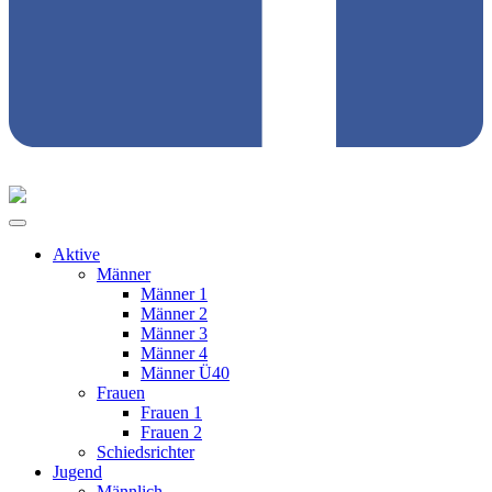
Aktive
Männer
Männer 1
Männer 2
Männer 3
Männer 4
Männer Ü40
Frauen
Frauen 1
Frauen 2
Schiedsrichter
Jugend
Männlich