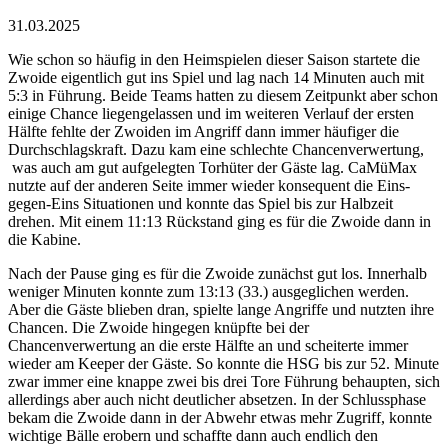
31.03.2025
Wie schon so häufig in den Heimspielen dieser Saison startete die
Zwoide eigentlich gut ins Spiel und lag nach 14 Minuten auch mit
5:3 in Führung. Beide Teams hatten zu diesem Zeitpunkt aber schon
einige Chance liegengelassen und im weiteren Verlauf der ersten
Hälfte fehlte der Zwoiden im Angriff dann immer häufiger die
Durchschlagskraft. Dazu kam eine schlechte Chancenverwertung,
was auch am gut aufgelegten Torhüter der Gäste lag. CaMüMax
nutzte auf der anderen Seite immer wieder konsequent die Eins-
gegen-Eins Situationen und konnte das Spiel bis zur Halbzeit
drehen. Mit einem 11:13 Rückstand ging es für die Zwoide dann in
die Kabine.
Nach der Pause ging es für die Zwoide zunächst gut los. Innerhalb
weniger Minuten konnte zum 13:13 (33.) ausgeglichen werden.
Aber die Gäste blieben dran, spielte lange Angriffe und nutzten ihre
Chancen. Die Zwoide hingegen knüpfte bei der
Chancenverwertung an die erste Hälfte an und scheiterte immer
wieder am Keeper der Gäste. So konnte die HSG bis zur 52. Minute
zwar immer eine knappe zwei bis drei Tore Führung behaupten, sich
allerdings aber auch nicht deutlicher absetzen. In der Schlussphase
bekam die Zwoide dann in der Abwehr etwas mehr Zugriff, konnte
wichtige Bälle erobern und schaffte dann auch endlich den