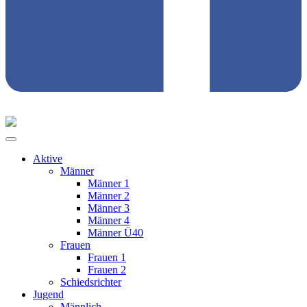
Aktive
Männer
Männer 1
Männer 2
Männer 3
Männer 4
Männer Ü40
Frauen
Frauen 1
Frauen 2
Schiedsrichter
Jugend
Männlich