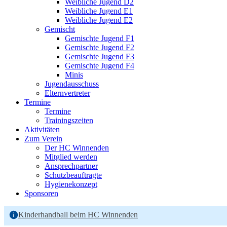
Weibliche Jugend D2
Weibliche Jugend E1
Weibliche Jugend E2
Gemischt
Gemischte Jugend F1
Gemischte Jugend F2
Gemischte Jugend F3
Gemischte Jugend F4
Minis
Jugendausschuss
Elternvertreter
Termine
Termine
Trainingszeiten
Aktivitäten
Zum Verein
Der HC Winnenden
Mitglied werden
Ansprechpartner
Schutzbeauftragte
Hygienekonzept
Sponsoren
Kinderhandball beim HC Winnenden