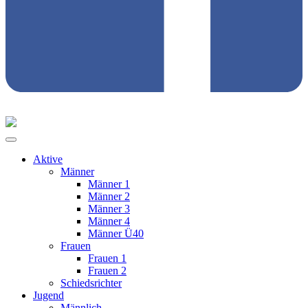
Aktive
Männer
Männer 1
Männer 2
Männer 3
Männer 4
Männer Ü40
Frauen
Frauen 1
Frauen 2
Schiedsrichter
Jugend
Männlich