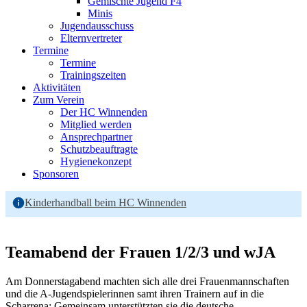
Gemischte Jugend F4
Minis
Jugendausschuss
Elternvertreter
Termine
Termine
Trainingszeiten
Aktivitäten
Zum Verein
Der HC Winnenden
Mitglied werden
Ansprechpartner
Schutzbeauftragte
Hygienekonzept
Sponsoren
Kinderhandball beim HC Winnenden
Teamabend der Frauen 1/2/3 und wJA
Am Donnerstagabend machten sich alle drei Frauenmannschaften
und die A-Jugendspielerinnen samt ihren Trainern auf in die
Scharrena: Gemeinsam unterstützten sie die deutsche