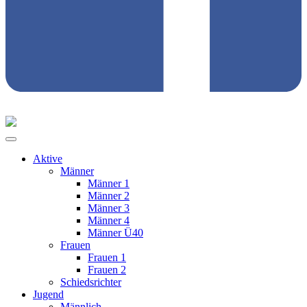
Aktive
Männer
Männer 1
Männer 2
Männer 3
Männer 4
Männer Ü40
Frauen
Frauen 1
Frauen 2
Schiedsrichter
Jugend
Männlich