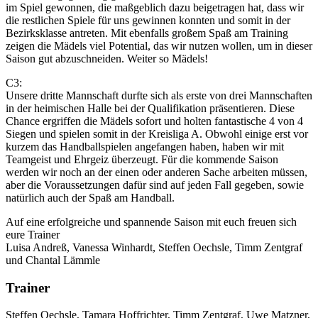
im Spiel gewonnen, die maßgeblich dazu beigetragen hat, dass wir
die restlichen Spiele für uns gewinnen konnten und somit in der
Bezirksklasse antreten. Mit ebenfalls großem Spaß am Training
zeigen die Mädels viel Potential, das wir nutzen wollen, um in dieser
Saison gut abzuschneiden. Weiter so Mädels!
C3:
Unsere dritte Mannschaft durfte sich als erste von drei Mannschaften
in der heimischen Halle bei der Qualifikation präsentieren. Diese
Chance ergriffen die Mädels sofort und holten fantastische 4 von 4
Siegen und spielen somit in der Kreisliga A. Obwohl einige erst vor
kurzem das Handballspielen angefangen haben, haben wir mit
Teamgeist und Ehrgeiz überzeugt. Für die kommende Saison
werden wir noch an der einen oder anderen Sache arbeiten müssen,
aber die Voraussetzungen dafür sind auf jeden Fall gegeben, sowie
natürlich auch der Spaß am Handball.
Auf eine erfolgreiche und spannende Saison mit euch freuen sich
eure Trainer
Luisa Andreß, Vanessa Winhardt, Steffen Oechsle, Timm Zentgraf
und Chantal Lämmle
Trainer
Steffen Oechsle, Tamara Hoffrichter, Timm Zentgraf, Uwe Matzner,