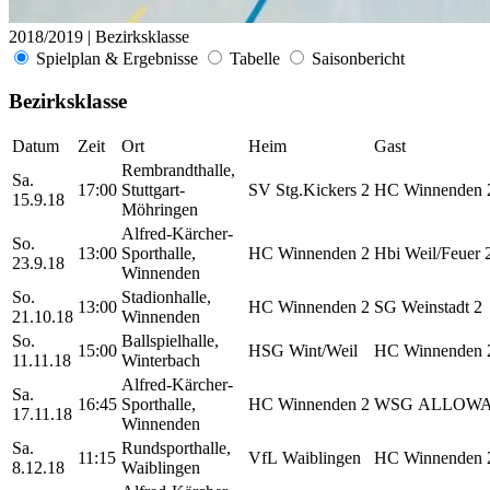
2018/2019 | Bezirksklasse
Spielplan & Ergebnisse
Tabelle
Saisonbericht
Bezirksklasse
Datum
Zeit
Ort
Heim
Gast
Rembrandthalle,
Sa.
17:00
Stuttgart-
SV Stg.Kickers 2
HC Winnenden 
15.9.18
Möhringen
Alfred-Kärcher-
So.
13:00
Sporthalle,
HC Winnenden 2
Hbi Weil/Feuer 
23.9.18
Winnenden
So.
Stadionhalle,
13:00
HC Winnenden 2
SG Weinstadt 2
21.10.18
Winnenden
So.
Ballspielhalle,
15:00
HSG Wint/Weil
HC Winnenden 
11.11.18
Winterbach
Alfred-Kärcher-
Sa.
16:45
Sporthalle,
HC Winnenden 2
WSG ALLOW
17.11.18
Winnenden
Sa.
Rundsporthalle,
11:15
VfL Waiblingen
HC Winnenden 
8.12.18
Waiblingen