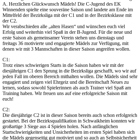
A. Herzlichen Glückwunsch Mädels! Die C-Jugend des EK
Winnenden spielte eine souveräne Saison und landete am Ende im
Mittelfeld der Bezirksliga mit der C1 und in der Bezirksklasse mit
der C2.
Wir verabschieden alle „alten Hasen“ und wünschen euch viel
Erfolg und weiterhin viel Spaß in der B-Jugend. Für die neue und
erste Saison als gemeinsamer Verein stehen uns dienstags und
freitags 36 motivierte und engagierte Mädels zur Verfügung, mit
denen wir mit 3 Mannschaften in dieser Saison angreifen wollen.
C1:
Trotz eines schwierigen Starts in die Saison haben wir mit der
diesjährigen C1 den Sprung in die Bezirksliga geschafft, wo wir auf
jeden Fall im oberen Bereich mithalten wollen. Die Mädels sind sehr
engagiert und zeigen viel Ehrgeiz und die Bereitschaft Neues zu
lernen, sodass sowohl Spielerinnen als auch Trainer viel Spaß am
Training haben. Wir freuen uns auf eine erfolgreiche Saison mit
euch!
C2:
Die diesjährige C2 ist in dieser Saison bereits auch schon erfolgreich
gestartet. Bei der Bezirksqualifikation in Schwaikheim konnten wir
großartige 3 Siege aus 4 Spielen holen. Nach anfänglichen
Startschwierigkeiten und Unsicherheiten im ersten Spiel haben sich
die Mädels gegenseitig gut motiviert und so auch an Selbstsicherheit