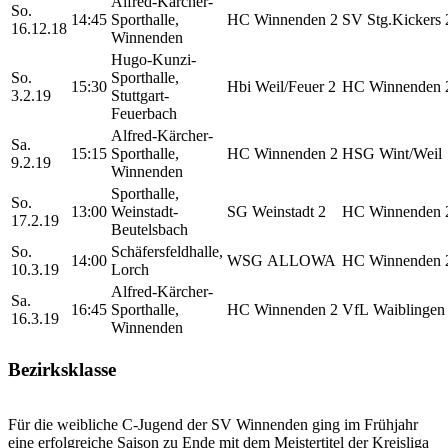
Alfred-Kärcher-
So.
14:45
Sporthalle,
HC Winnenden 2
SV Stg.Kickers 
16.12.18
Winnenden
Hugo-Kunzi-
So.
Sporthalle,
15:30
Hbi Weil/Feuer 2
HC Winnenden 
3.2.19
Stuttgart-
Feuerbach
Alfred-Kärcher-
Sa.
15:15
Sporthalle,
HC Winnenden 2
HSG Wint/Weil
9.2.19
Winnenden
Sporthalle,
So.
13:00
Weinstadt-
SG Weinstadt 2
HC Winnenden 
17.2.19
Beutelsbach
So.
Schäfersfeldhalle,
14:00
WSG ALLOWA
HC Winnenden 
10.3.19
Lorch
Alfred-Kärcher-
Sa.
16:45
Sporthalle,
HC Winnenden 2
VfL Waiblingen
16.3.19
Winnenden
Bezirksklasse
Für die weibliche C-Jugend der SV Winnenden ging im Frühjahr
eine erfolgreiche Saison zu Ende mit dem Meistertitel der Kreisliga