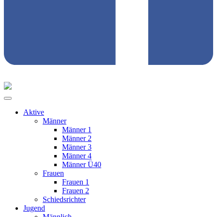
Aktive
Männer
Männer 1
Männer 2
Männer 3
Männer 4
Männer Ü40
Frauen
Frauen 1
Frauen 2
Schiedsrichter
Jugend
Männlich