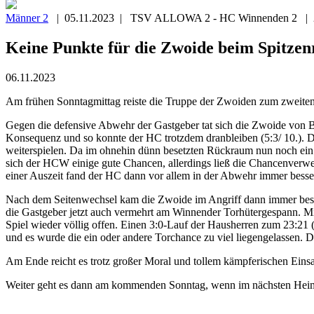
Männer 2
| 05.11.2023 | TSV ALLOWA 2 - HC Winnenden 2 | 2
Keine Punkte für die Zwoide beim Spitzen
06.11.2023
Am frühen Sonntagmittag reiste die Truppe der Zwoiden zum zweiten
Gegen die defensive Abwehr der Gastgeber tat sich die Zwoide von Be
Konsequenz und so konnte der HC trotzdem dranbleiben (5:3/ 10.). D
weiterspielen. Da im ohnehin dünn besetzten Rückraum nun noch ein Sp
sich der HCW einige gute Chancen, allerdings ließ die Chancenverwe
einer Auszeit fand der HC dann vor allem in der Abwehr immer besser
Nach dem Seitenwechsel kam die Zwoide im Angriff dann immer besser 
die Gastgeber jetzt auch vermehrt am Winnender Torhütergespann. Mi
Spiel wieder völlig offen. Einen 3:0-Lauf der Hausherren zum 23:21 (
und es wurde die ein oder andere Torchance zu viel liegengelassen. D
Am Ende reicht es trotz großer Moral und tollem kämpferischen Einsat
Weiter geht es dann am kommenden Sonntag, wenn im nächsten Heimsp