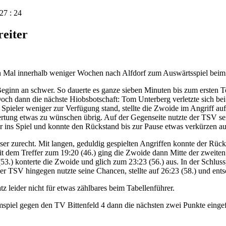
7 : 24
reiter
 Mal innerhalb weniger Wochen nach Alfdorf zum Auswärtsspiel beim b
ginn an schwer. So dauerte es ganze sieben Minuten bis zum ersten To
och dann die nächste Hiobsbotschaft: Tom Unterberg verletzte sich be
ieler weniger zur Verfügung stand, stellte die Zwoide im Angriff auf 
rtung etwas zu wünschen übrig. Auf der Gegenseite nutzte der TSV se
 ins Spiel und konnte den Rückstand bis zur Pause etwas verkürzen au
zurecht. Mit langen, geduldig gespielten Angriffen konnte der Rückst
t dem Treffer zum 19:20 (46.) ging die Zwoide dann Mitte der zweiten
53.) konterte die Zwoide und glich zum 23:23 (56.) aus. In der Schlus
er TSV hingegen nutzte seine Chancen, stellte auf 26:23 (58.) und ents
z leider nicht für etwas zählbares beim Tabellenführer.
iel gegen den TV Bittenfeld 4 dann die nächsten zwei Punkte eingef