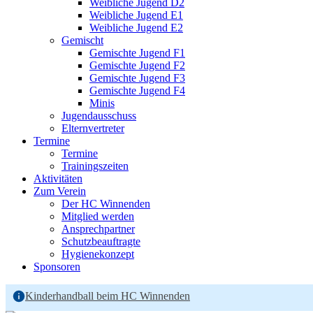
Weibliche Jugend D2
Weibliche Jugend E1
Weibliche Jugend E2
Gemischt
Gemischte Jugend F1
Gemischte Jugend F2
Gemischte Jugend F3
Gemischte Jugend F4
Minis
Jugendausschuss
Elternvertreter
Termine
Termine
Trainingszeiten
Aktivitäten
Zum Verein
Der HC Winnenden
Mitglied werden
Ansprechpartner
Schutzbeauftragte
Hygienekonzept
Sponsoren
Kinderhandball beim HC Winnenden