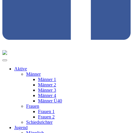
Aktive
Männer
Männer 1
Männer 2
Männer 3
Männer 4
Männer Ü40
Frauen
Frauen 1
Frauen 2
Schiedsrichter
Jugend
Männlich