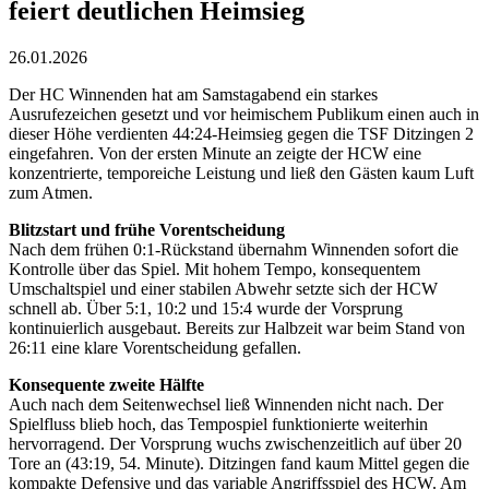
feiert deutlichen Heimsieg
26.01.2026
Der HC Winnenden hat am Samstagabend ein starkes
Ausrufezeichen gesetzt und vor heimischem Publikum einen auch in
dieser Höhe verdienten 44:24-Heimsieg gegen die TSF Ditzingen 2
eingefahren. Von der ersten Minute an zeigte der HCW eine
konzentrierte, temporeiche Leistung und ließ den Gästen kaum Luft
zum Atmen.
Blitzstart und frühe Vorentscheidung
Nach dem frühen 0:1-Rückstand übernahm Winnenden sofort die
Kontrolle über das Spiel. Mit hohem Tempo, konsequentem
Umschaltspiel und einer stabilen Abwehr setzte sich der HCW
schnell ab. Über 5:1, 10:2 und 15:4 wurde der Vorsprung
kontinuierlich ausgebaut. Bereits zur Halbzeit war beim Stand von
26:11 eine klare Vorentscheidung gefallen.
Konsequente zweite Hälfte
Auch nach dem Seitenwechsel ließ Winnenden nicht nach. Der
Spielfluss blieb hoch, das Tempospiel funktionierte weiterhin
hervorragend. Der Vorsprung wuchs zwischenzeitlich auf über 20
Tore an (43:19, 54. Minute). Ditzingen fand kaum Mittel gegen die
kompakte Defensive und das variable Angriffsspiel des HCW. Am