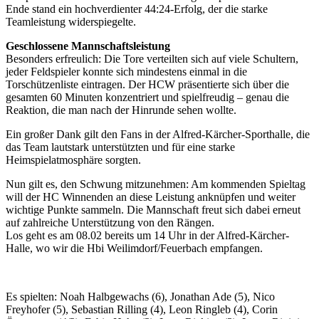
Ende stand ein hochverdienter 44:24-Erfolg, der die starke
Teamleistung widerspiegelte.
Geschlossene Mannschaftsleistung
Besonders erfreulich: Die Tore verteilten sich auf viele Schultern,
jeder Feldspieler konnte sich mindestens einmal in die
Torschützenliste eintragen. Der HCW präsentierte sich über die
gesamten 60 Minuten konzentriert und spielfreudig – genau die
Reaktion, die man nach der Hinrunde sehen wollte.
Ein großer Dank gilt den Fans in der Alfred-Kärcher-Sporthalle, die
das Team lautstark unterstützten und für eine starke
Heimspielatmosphäre sorgten.
Nun gilt es, den Schwung mitzunehmen: Am kommenden Spieltag
will der HC Winnenden an diese Leistung anknüpfen und weiter
wichtige Punkte sammeln. Die Mannschaft freut sich dabei erneut
auf zahlreiche Unterstützung von den Rängen.
Los geht es am 08.02 bereits um 14 Uhr in der Alfred-Kärcher-
Halle, wo wir die Hbi Weilimdorf/Feuerbach empfangen.
Es spielten: Noah Halbgewachs (6), Jonathan Ade (5), Nico
Freyhofer (5), Sebastian Rilling (4), Leon Ringleb (4), Corin