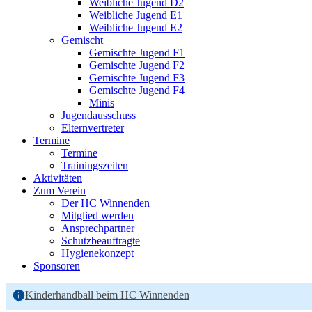
Weibliche Jugend D2
Weibliche Jugend E1
Weibliche Jugend E2
Gemischt
Gemischte Jugend F1
Gemischte Jugend F2
Gemischte Jugend F3
Gemischte Jugend F4
Minis
Jugendausschuss
Elternvertreter
Termine
Termine
Trainingszeiten
Aktivitäten
Zum Verein
Der HC Winnenden
Mitglied werden
Ansprechpartner
Schutzbeauftragte
Hygienekonzept
Sponsoren
Kinderhandball beim HC Winnenden