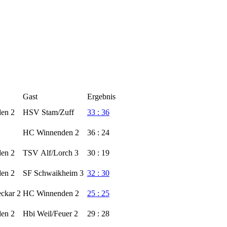
Gast
Ergebnis
en 2
HSV Stam/Zuff
33 : 36
HC Winnenden 2
36 : 24
en 2
TSV Alf/Lorch 3
30 : 19
en 2
SF Schwaikheim 3
32 : 30
ckar 2
HC Winnenden 2
25 : 25
en 2
Hbi Weil/Feuer 2
29 : 28