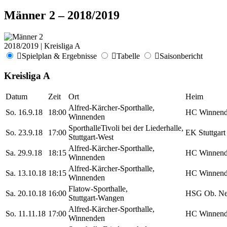
Männer 2 – 2018/2019
2018/2019 | Kreisliga A
Spielplan & Ergebnisse
Tabelle
Saisonbericht
Kreisliga A
Datum
Zeit
Ort
Heim
Alfred-Kärcher-Sporthalle,
So. 16.9.18
18:00
HC Winnend
Winnenden
SporthalleTivoli bei der Liederhalle,
So. 23.9.18
17:00
EK Stuttgart
Stuttgart-West
Alfred-Kärcher-Sporthalle,
Sa. 29.9.18
18:15
HC Winnend
Winnenden
Alfred-Kärcher-Sporthalle,
Sa. 13.10.18
18:15
HC Winnend
Winnenden
Flatow-Sporthalle,
Sa. 20.10.18
16:00
HSG Ob. Ne
Stuttgart-Wangen
Alfred-Kärcher-Sporthalle,
So. 11.11.18
17:00
HC Winnend
Winnenden