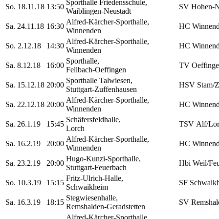
Sporthalle Friedensschule,
So. 18.11.18
13:50
SV Hohen-N
Waiblingen-Neustadt
Alfred-Kärcher-Sporthalle,
Sa. 24.11.18
16:30
HC Winnend
Winnenden
Alfred-Kärcher-Sporthalle,
So. 2.12.18
14:30
HC Winnend
Winnenden
Sporthalle,
Sa. 8.12.18
16:00
TV Oeffinge
Fellbach-Oeffingen
Sporthalle Talwiesen,
Sa. 15.12.18
20:00
HSV Stam/Z
Stuttgart-Zuffenhausen
Alfred-Kärcher-Sporthalle,
Sa. 22.12.18
20:00
HC Winnend
Winnenden
Schäfersfeldhalle,
Sa. 26.1.19
15:45
TSV Alf/Lor
Lorch
Alfred-Kärcher-Sporthalle,
Sa. 16.2.19
20:00
HC Winnend
Winnenden
Hugo-Kunzi-Sporthalle,
Sa. 23.2.19
20:00
Hbi Weil/Feu
Stuttgart-Feuerbach
Fritz-Ulrich-Halle,
So. 10.3.19
15:15
SF Schwaik
Schwaikheim
Stegwiesenhalle,
Sa. 16.3.19
18:15
SV Remshal
Remshalden-Geradstetten
Alfred-Kärcher-Sporthalle,